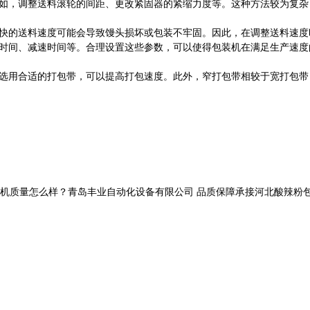
例如，调整送料滚轮的间距、更改紧固器的紧缩力度等。这种方法较为复
过快的送料速度可能会导致馒头损坏或包装不牢固。因此，在调整送料速
速时间、减速时间等。合理设置这些参数，可以使得包装机在满足生产速
。选用合适的打包带，可以提高打包速度。此外，窄打包带相较于宽打包
量怎么样？青岛丰业自动化设备有限公司 品质保障承接河北酸辣粉包装机,河