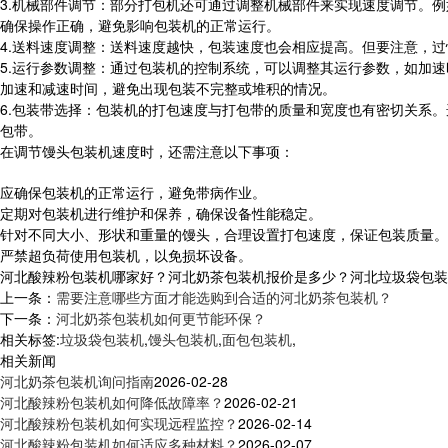
3.机械部件调节：部分打包机还可通过调整机械部件来实现速度调节。
确保操作正确，避免影响包装机的正常运行。
4.送料速度调整：送料速度越快，包装速度也会相应提高。但要注意，
5.运行参数调整：通过包装机的控制系统，可以调整其运行参数，如加
加速和减速时间，避免出现包装不完整或堆积的情况。
6.包装带选择：包装机的打包速度与打包带的质量和宽度也有密切关系
包带。
在调节馒头包装机速度时，还需注意以下事项：
应确保包装机的正常运行，避免带病作业。
定期对包装机进行维护和保养，确保设备性能稳定。
针对不同大小、形状和重量的馒头，合理设置打包速度，保证包装质量。
严禁超负荷使用包装机，以免损坏设备。
河北酸辣粉包装机哪家好？河北奶茶包装机报价是多少？河北垃圾袋包装机质
上一条：
需要注意哪些方面才能选购到合适的河北奶茶包装机？
下一条：
河北奶茶包装机如何更节能环保？
相关标签:
垃圾袋包装机
,
馒头包装机
,
面包包装机
,
相关新闻
河北奶茶包装机询问指南
2026-02-28
河北酸辣粉包装机如何降低故障率？
2026-02-21
河北酸辣粉包装机如何实现远程监控？
2026-02-14
河北酸辣粉包装机如何适应多种材料？
2026-02-07