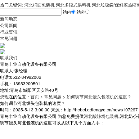
热门关键词:
河北桶面包装机
河北多段式供料机
河北垃圾袋/保鲜膜热缩
站内
站外
新闻动态
公司新闻
行业资讯
常见问题
联系我们
青岛丰业自动化设备有限公司
联系人:张经理
电话:0532-84992002
手机：13953200501
地址:青岛市城阳区天安路40号
您现在的位置
：
首页
>
常见问题
>
如何调节河北馒头包装机的速度？
如何调节河北馒头包装机的速度？
时间：2025-5-13 3:00:00 来源：http://hebei.qdfengye.cn/news1072671
青岛丰业自动化设备有限公司 为您免费提供
河北酸辣粉包装机
,河北奶
调节馒头
河北包装机
的速度可以从以下几个方面入手：